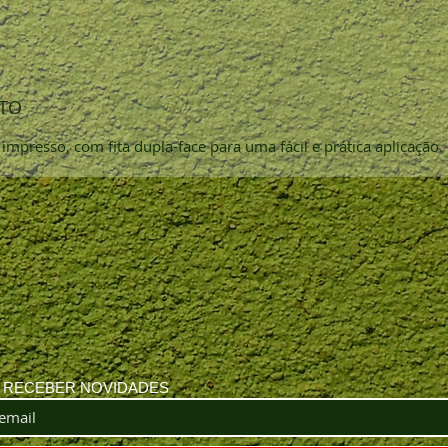
TO
presso, com fita dupla-face para uma fácil e prática aplicação.
A RECEBER NOVIDADES