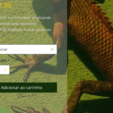
Preço
1,90
lize sua empresa, sinalizando
mente cada ambiente.
 PVC Proibido Fumar pode ser
 em 2 tamanhos:
o
*
: com 14 x 21cm
e: com 20 x 30cm
ionar
dade
*
Adicionar ao carrinho