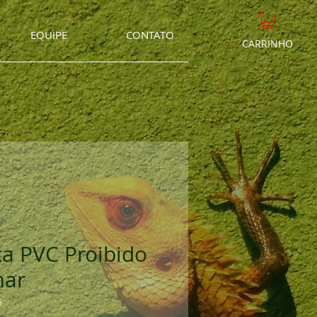
EQUIPE
CONTATO
CARRINHO
ca PVC Proibido
ar
6