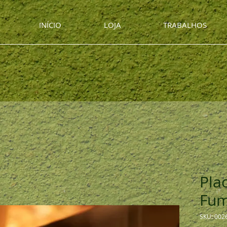
INÍCIO
LOJA
TRABALHOS
Pla
Fum
SKU: 002