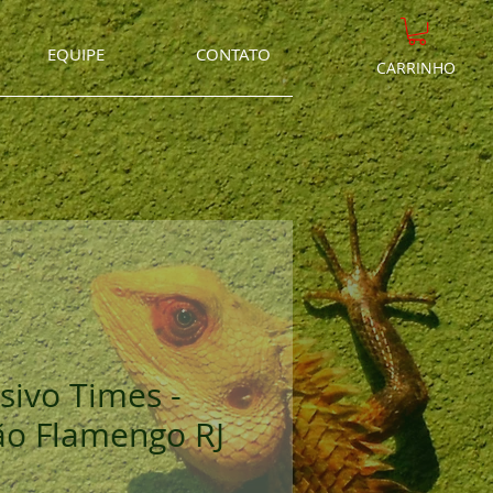
EQUIPE
CONTATO
CARRINHO
sivo Times -
ão Flamengo RJ