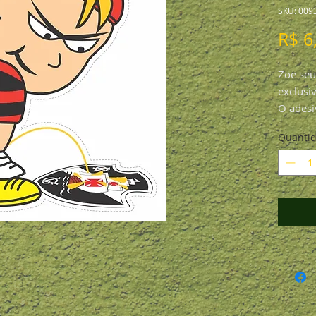
SKU: 009
R$ 6
Zoe seu
exclusi
O adesi
3, mede
Quanti
formato