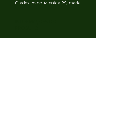
O adesivo do Avenida RS, mede
10 x 10cm e tem o recorte no
formato do escudo.
INFORMAÇÕES DO
PRODUTO
Adesivo impresso com recorte
no formato, no tamanho de 10
x 10cm
ASSINE PARA RECEBER
NOVIDADES
Assine Já
©2016 por Leo Publicidade