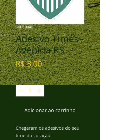
SKU: 0048
Adesivo Times -
Avenida RS
Preço
R$ 3,00
Quantidade
*
Adicionar ao carrinho
Chegaram os adesivos do seu
time do coração!